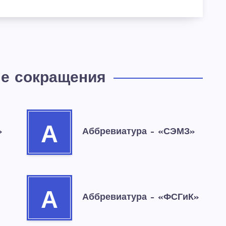
е сокращения
А
»
Аббревиатура – «СЭМЗ»
А
Аббревиатура – «ФСГиК»