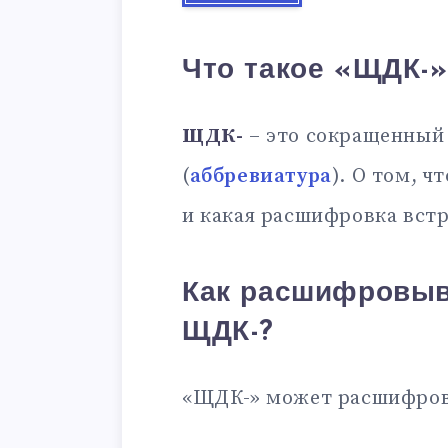
Что такое «ЩДК-»
ЩДК-
– это сокращенный
(
аббревиатура
). О том, ч
и какая расшифровка встр
Как расшифровыв
ЩДК-?
«ЩДК-» может расшифров