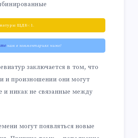
мбинированные
иатуры ЩДК-: 1.
ите
нам в комментариях ниже!
евиатур заключается в том, что
и и произношении они могут
е и никак не связанные между
ремени могут появляться новые