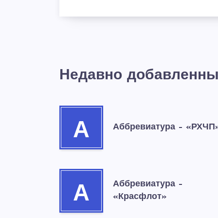
Недавно добавленны
А
Аббревиатура – «РХЧП
Аббревиатура –
А
«Красфлот»