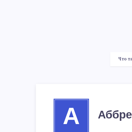
Что т
А
Аббре