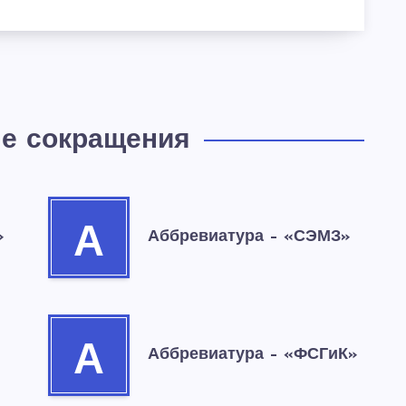
е сокращения
А
»
Аббревиатура – «СЭМЗ»
А
Аббревиатура – «ФСГиК»