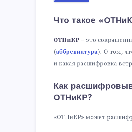
Что такое «ОТНи
ОТНиКР
– это сокращенн
(
аббревиатура
). О том, ч
и какая расшифровка встр
Как расшифровыв
ОТНиКР?
«ОТНиКР» может расшифр