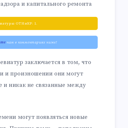
надзора и капитального ремонта
иатуры ОТНиКР: 1.
ите
нам в комментариях ниже!
евиатур заключается в том, что
и и произношении они могут
е и никак не связанные между
ремени могут появляться новые