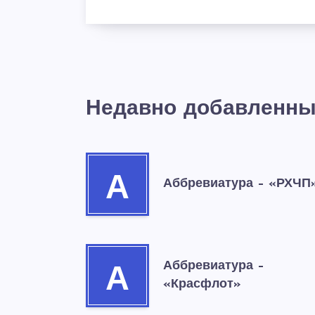
Недавно добавленны
А
Аббревиатура – «РХЧП
Аббревиатура –
А
«Красфлот»