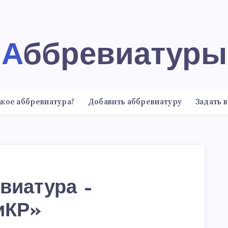
Аббревиатуры
акое аббревиатура?
Добавить аббревиатуру
Задать 
виатура –
иКР»