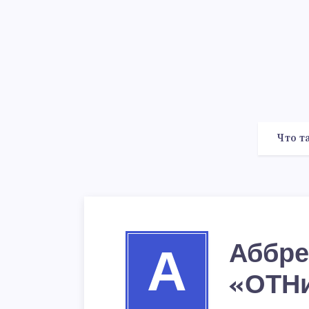
Что т
Аббре
А
«ОТН