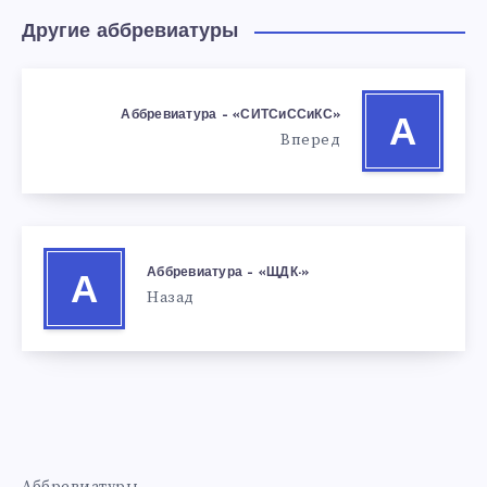
Другие аббревиатуры
Аббревиатура – «СИТСиССиКС»
А
Вперед
Аббревиатура – «ЩДК-»
А
Назад
Аббревиатуры