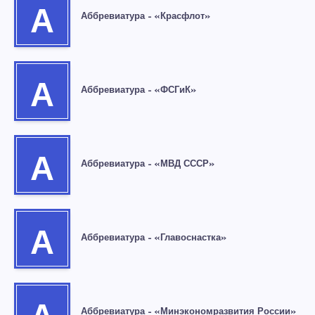
А
Аббревиатура – «Красфлот»
А
Аббревиатура – «ФСГиК»
А
Аббревиатура – «МВД СССР»
А
Аббревиатура – «Главоснастка»
Аббревиатура – «Минэкономразвития России»