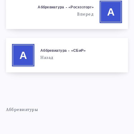
Аббревиатура – «Росхозторг»
А
Вперед
Аббревиатура – «СБиР»
А
Назад
Аббревиатуры