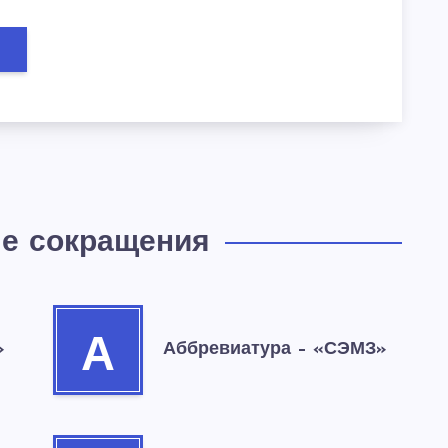
е сокращения
А
»
Аббревиатура – «СЭМЗ»