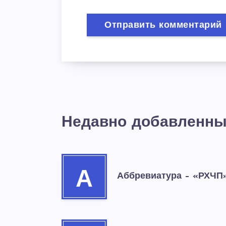
Недавно добавленны
А
Аббревиатура – «РХЧП