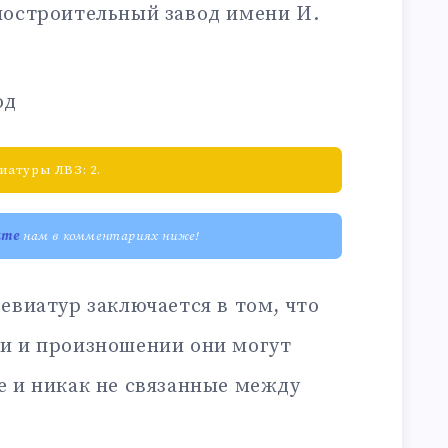
ностроительный завод имени И.
од
атуры ЛВЗ: 2.
ите
нам в комментариях ниже!
евиатур заключается в том, что
и и произношении они могут
е и никак не связанные между