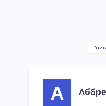
Что т
А
Аббре