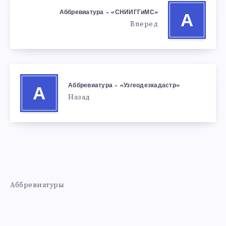
Аббревиатура – «СНИИГГиМС»
А
Вперед
Аббревиатура – «Узгеодезкадастр»
А
Назад
Аббревиатуры