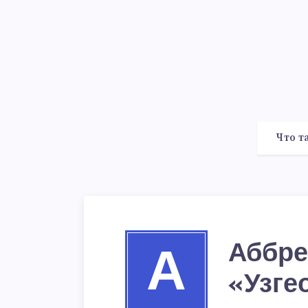
Что т
Аббре
А
«Узге