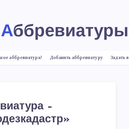
Аббревиатуры
акое аббревиатура?
Добавить аббревиатуру
Задать 
виатура –
одезкадастр»