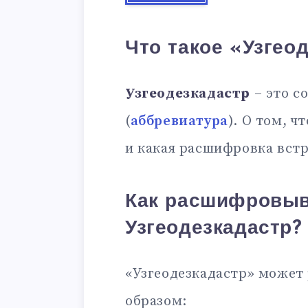
Что такое «Узгео
Узгеодезкадастр
– это с
(
аббревиатура
). О том, ч
и какая расшифровка встр
Как расшифровыв
Узгеодезкадастр?
«Узгеодезкадастр» може
образом: