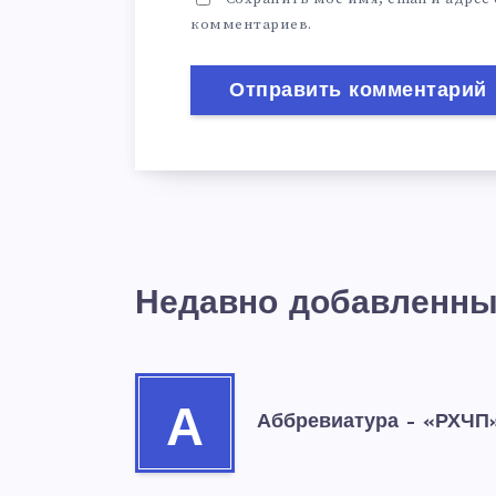
комментариев.
Недавно добавленны
А
Аббревиатура – «РХЧП