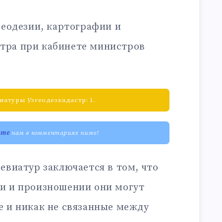
геодезии, картографии и
стра при кабинете министров
атуры Узгеодезкадастр: 1.
ите
нам в комментариях ниже!
евиатур заключается в том, что
и и произношении они могут
е и никак не связанные между