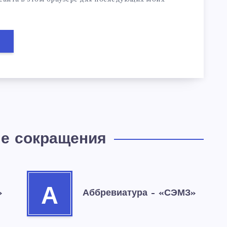
е сокращения
А
»
Аббревиатура – «СЭМЗ»