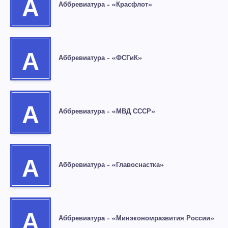
А
Аббревиатура – «Красфлот»
А
Аббревиатура – «ФСГиК»
А
Аббревиатура – «МВД СССР»
А
Аббревиатура – «Главоснастка»
А
Аббревиатура – «Минэкономразвития России»