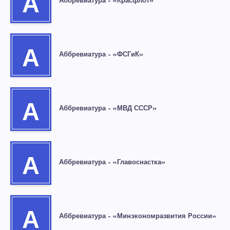
А
Аббревиатура – «Красфлот»
А
Аббревиатура – «ФСГиК»
А
Аббревиатура – «МВД СССР»
А
Аббревиатура – «Главоснастка»
А
Аббревиатура – «Минэкономразвития России»