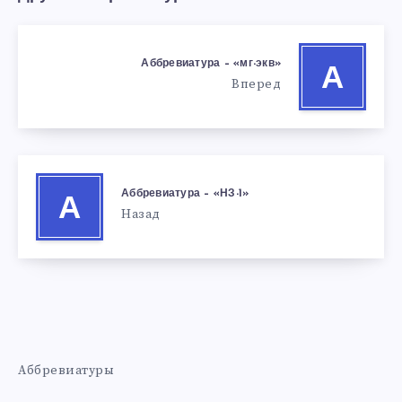
Аббревиатура – «мг-экв»
А
Вперед
Аббревиатура – «НЗ-1»
А
Назад
Аббревиатуры