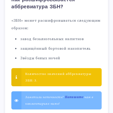
аббревиатура ЗБН?
«ЗБН» может расшифровываться следующим
образом:
завод безалкогольных напитков
защищённый бортовой накопитель
Звёзды белых ночей
Количество значений аббревиатуры
ЗБН: 3.
Заметили неточность?
Напишите
нам в
комментариях ниже!