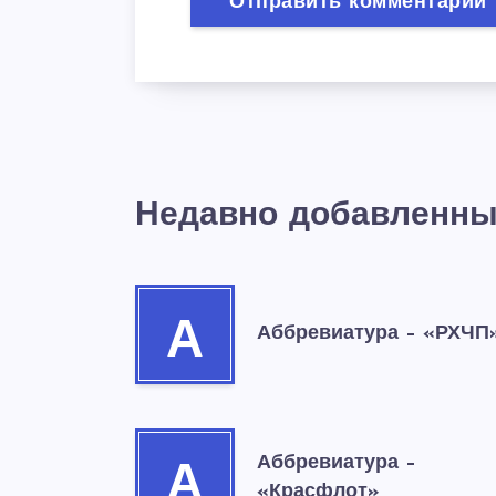
Недавно добавленны
А
Аббревиатура – «РХЧП
Аббревиатура –
А
«Красфлот»