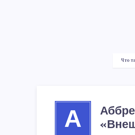
Что т
Аббре
А
«Вне