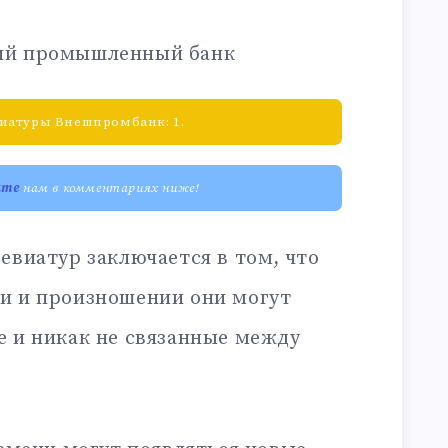
ий промышленный банк
иатуры Внешпромбанк: 1.
ите
нам в комментариях ниже!
евиатур заключается в том, что
и и произношении они могут
е и никак не связанные между