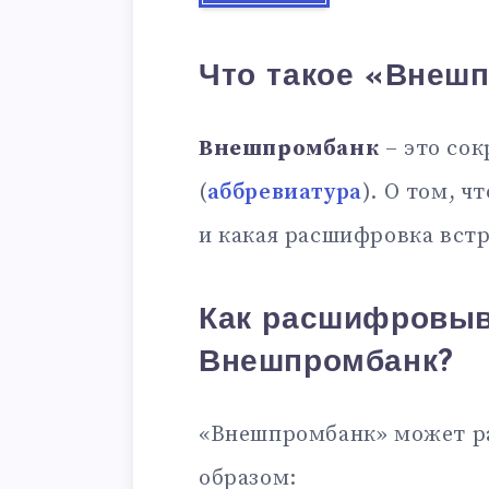
Что такое «Внеш
Внешпромбанк
– это со
(
аббревиатура
). О том, ч
и какая расшифровка встр
Как расшифровыв
Внешпромбанк?
«Внешпромбанк» может 
образом: