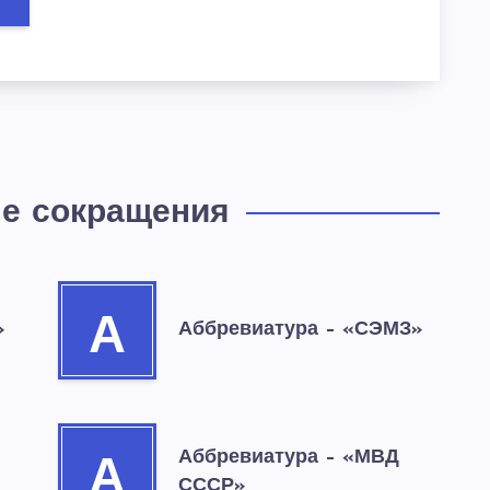
е сокращения
А
»
Аббревиатура – «СЭМЗ»
Аббревиатура – «МВД
А
СССР»