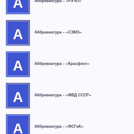
А
Аббревиатура – «РХЧП»
А
Аббревиатура – «СЭМЗ»
А
Аббревиатура – «Красфлот»
А
Аббревиатура – «МВД СССР»
А
Аббревиатура – «ФСГиК»