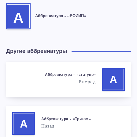
А
Аббревиатура – «РОИИП»
Другие аббревиатуры
Аббревиатура – «статупр»
А
Вперед
Аббревиатура – «Триком»
А
Назад