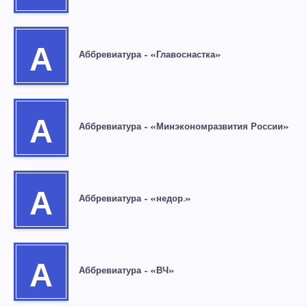
А
Аббревиатура – «Главоснастка»
А
Аббревиатура – «Минэкономразвития России»
А
Аббревиатура – «недор.»
А
Аббревиатура – «ВЧ»