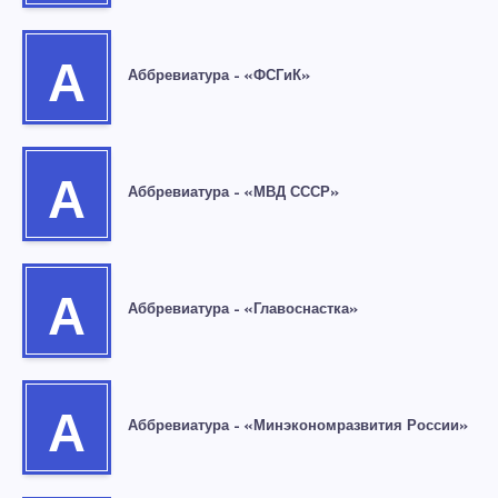
А
Аббревиатура – «ФСГиК»
А
Аббревиатура – «МВД СССР»
А
Аббревиатура – «Главоснастка»
А
Аббревиатура – «Минэкономразвития России»