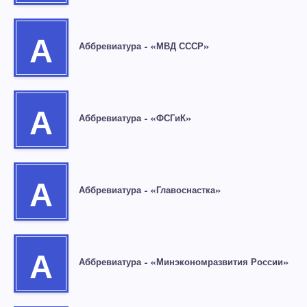
А
Аббревиатура – «МВД СССР»
А
Аббревиатура – «ФСГиК»
А
Аббревиатура – «Главоснастка»
А
Аббревиатура – «Минэкономразвития России»