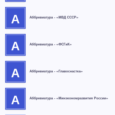
А
Аббревиатура – «МВД СССР»
А
Аббревиатура – «ФСГиК»
А
Аббревиатура – «Главоснастка»
А
Аббревиатура – «Минэкономразвития России»