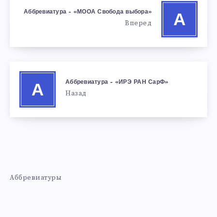
Аббревиатура – «МООА Свобода выбора»
А
Вперед
Аббревиатура – «ИРЭ РАН СарФ»
А
Назад
Аббревиатуры