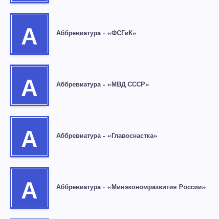
А
Аббревиатура – «ФСГиК»
А
Аббревиатура – «МВД СССР»
А
Аббревиатура – «Главоснастка»
А
Аббревиатура – «Минэкономразвития России»