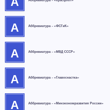
А
Аббревиатура – «Красфлот»
А
Аббревиатура – «ФСГиК»
А
Аббревиатура – «МВД СССР»
А
Аббревиатура – «Главоснастка»
А
Аббревиатура – «Минэкономразвития России»