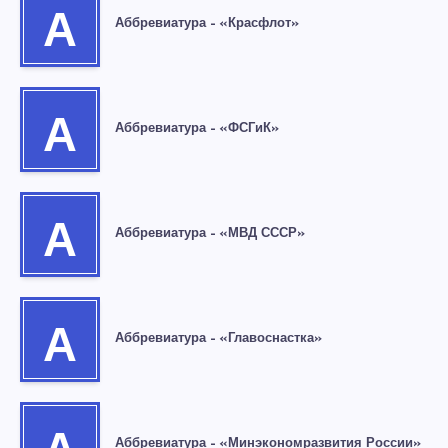
А
Аббревиатура – «Красфлот»
А
Аббревиатура – «ФСГиК»
А
Аббревиатура – «МВД СССР»
А
Аббревиатура – «Главоснастка»
Аббревиатура – «Минэкономразвития России»