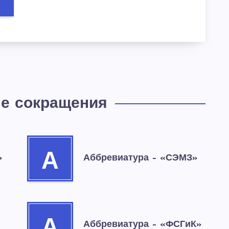
е сокращения
А
»
Аббревиатура – «СЭМЗ»
Аббревиатура – «ФСГиК»