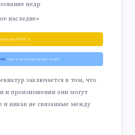
зование недр
ое наследие»
иатуры РИН: 2.
ите
нам в комментариях ниже!
евиатур заключается в том, что
и и произношении они могут
е и никак не связанные между