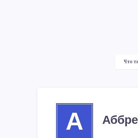
Что т
А
Аббре