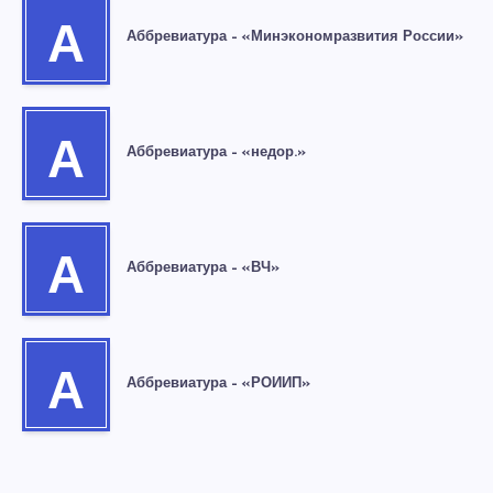
А
Аббревиатура – «Минэкономразвития России»
А
Аббревиатура – «недор.»
А
Аббревиатура – «ВЧ»
А
Аббревиатура – «РОИИП»