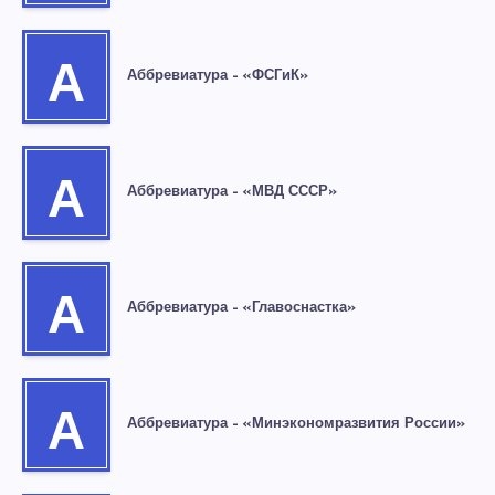
А
Аббревиатура – «ФСГиК»
А
Аббревиатура – «МВД СССР»
А
Аббревиатура – «Главоснастка»
А
Аббревиатура – «Минэкономразвития России»