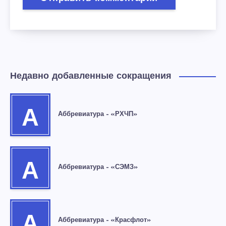
Недавно добавленные сокращения
А
Аббревиатура – «РХЧП»
А
Аббревиатура – «СЭМЗ»
А
Аббревиатура – «Красфлот»