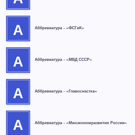
А
Аббревиатура – «ФСГиК»
А
Аббревиатура – «МВД СССР»
А
Аббревиатура – «Главоснастка»
А
Аббревиатура – «Минэкономразвития России»