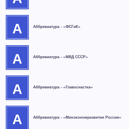
А
Аббревиатура – «ФСГиК»
А
Аббревиатура – «МВД СССР»
А
Аббревиатура – «Главоснастка»
А
Аббревиатура – «Минэкономразвития России»