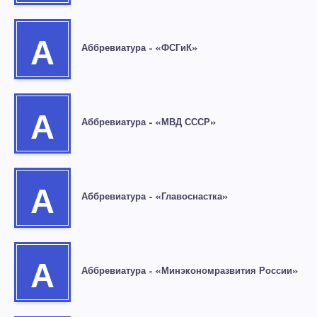
А
Аббревиатура – «ФСГиК»
А
Аббревиатура – «МВД СССР»
А
Аббревиатура – «Главоснастка»
А
Аббревиатура – «Минэкономразвития России»