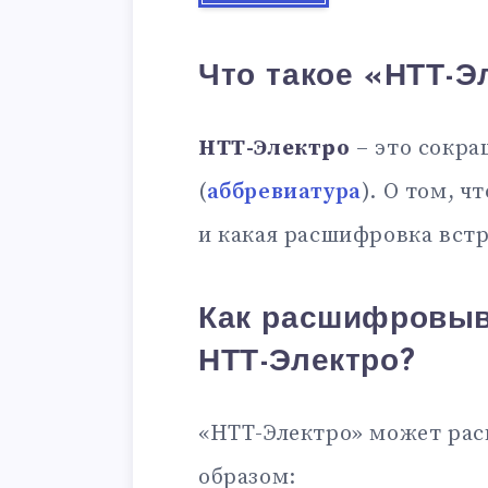
Что такое «НТТ-Э
НТТ-Электро
– это сокра
(
аббревиатура
). О том, ч
и какая расшифровка встр
Как расшифровыв
НТТ-Электро?
«НТТ-Электро» может ра
образом: