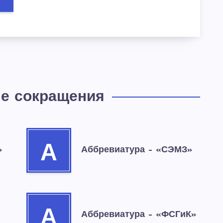
е сокращения
А
»
Аббревиатура – «СЭМЗ»
А
Аббревиатура – «ФСГиК»