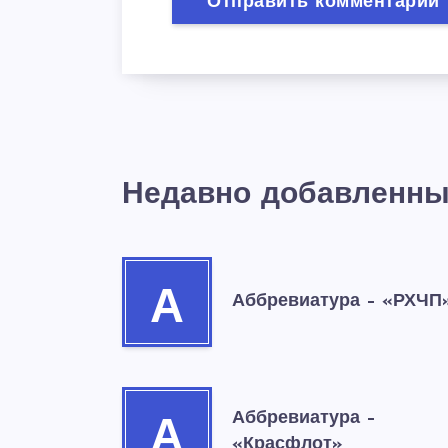
Недавно добавленны
А
Аббревиатура – «РХЧП
Аббревиатура –
А
«Красфлот»