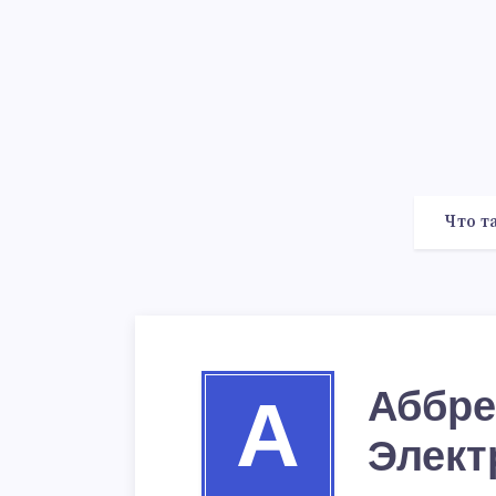
Что т
Аббре
А
Элект