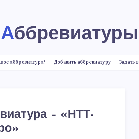
Аббревиатуры
акое аббревиатура?
Добавить аббревиатуру
Задать 
виатура – «НТТ-
ро»