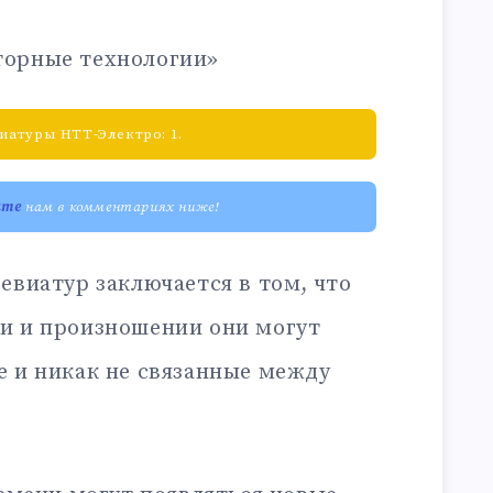
орные технологии»
иатуры НТТ-Электро: 1.
ите
нам в комментариях ниже!
евиатур заключается в том, что
и и произношении они могут
е и никак не связанные между