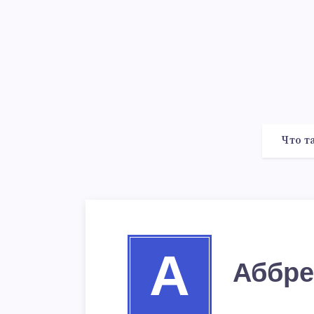
Что т
А
Аббре