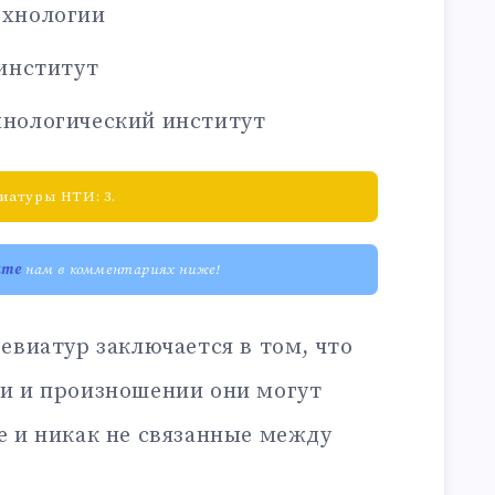
ехнологии
институт
нологический институт
иатуры НТИ: 3.
ите
нам в комментариях ниже!
евиатур заключается в том, что
и и произношении они могут
е и никак не связанные между