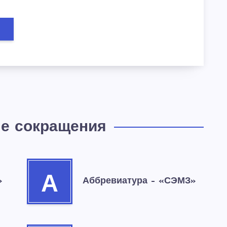
е сокращения
А
»
Аббревиатура – «СЭМЗ»