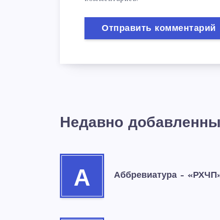
Недавно добавленны
А
Аббревиатура – «РХЧП