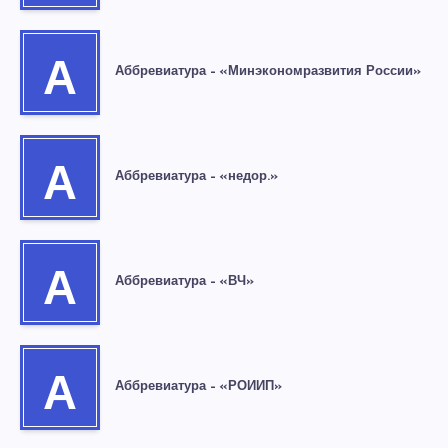
А
Аббревиатура – «Минэкономразвития России»
А
Аббревиатура – «недор.»
А
Аббревиатура – «ВЧ»
А
Аббревиатура – «РОИИП»