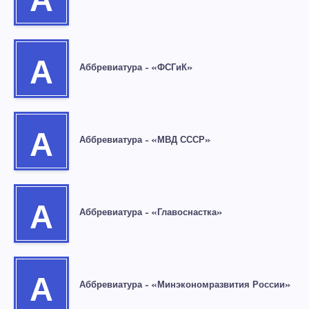
А
А
Аббревиатура – «ФСГиК»
А
Аббревиатура – «МВД СССР»
А
Аббревиатура – «Главоснастка»
А
Аббревиатура – «Минэкономразвития России»