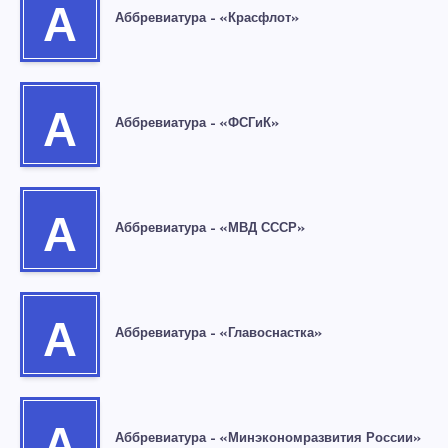
А
Аббревиатура – «Красфлот»
А
Аббревиатура – «ФСГиК»
А
Аббревиатура – «МВД СССР»
А
Аббревиатура – «Главоснастка»
Аббревиатура – «Минэкономразвития России»