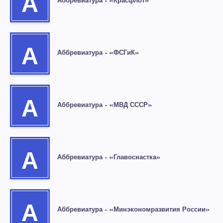
А
Аббревиатура – «Красфлот»
А
Аббревиатура – «ФСГиК»
А
Аббревиатура – «МВД СССР»
А
Аббревиатура – «Главоснастка»
А
Аббревиатура – «Минэкономразвития России»