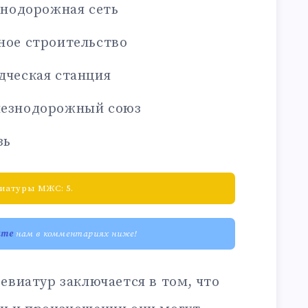
знодорожная сеть
ое строительство
ческая станция
езнодорожный союз
зь
иатуры МЖС: 5.
ите
нам в комментариях ниже!
евиатур заключается в том, что