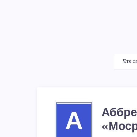
Что т
Аббре
А
«Мос