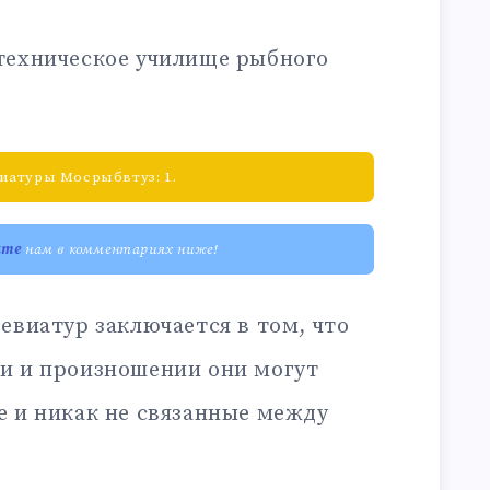
техническое училище рыбного
иатуры Мосрыбвтуз: 1.
ите
нам в комментариях ниже!
евиатур заключается в том, что
и и произношении они могут
е и никак не связанные между