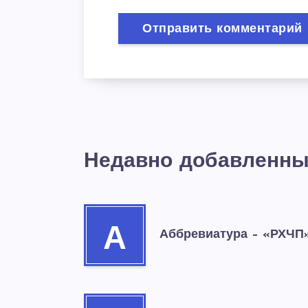
Недавно добавленны
А
Аббревиатура – «РХЧП