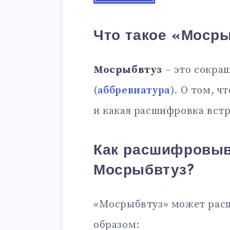
Что такое «Моср
Мосрыбвтуз
– это сокра
(
аббревиатура
). О том, ч
и какая расшифровка встр
Как расшифровыв
Мосрыбвтуз?
«Мосрыбвтуз» может рас
образом: