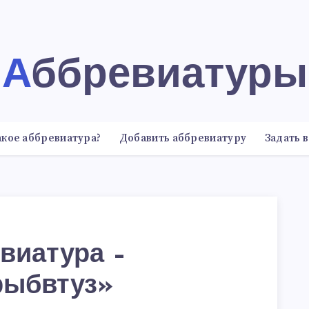
Аббревиатуры
акое аббревиатура?
Добавить аббревиатуру
Задать 
виатура –
рыбвтуз»