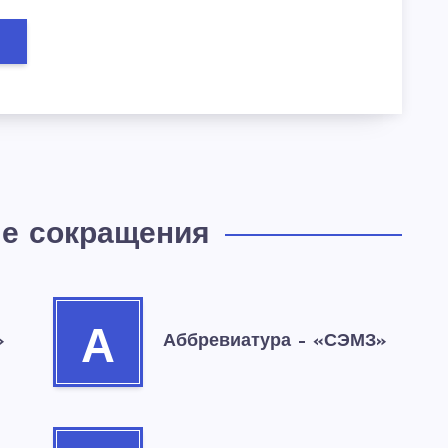
е сокращения
А
»
Аббревиатура – «СЭМЗ»