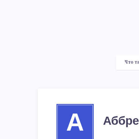
Что т
А
Аббре