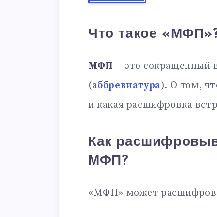
Что такое «МФП»
МФП
– это сокращенный 
(
аббревиатура
). О том, ч
и какая расшифровка встр
Как расшифровыв
МФП?
«МФП» может расшифровы