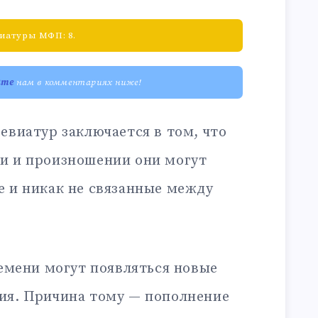
иатуры МФП: 8.
ите
нам в комментариях ниже!
евиатур заключается в том, что
и и произношении они могут
е и никак не связанные между
ремени могут появляться новые
ия. Причина тому — пополнение