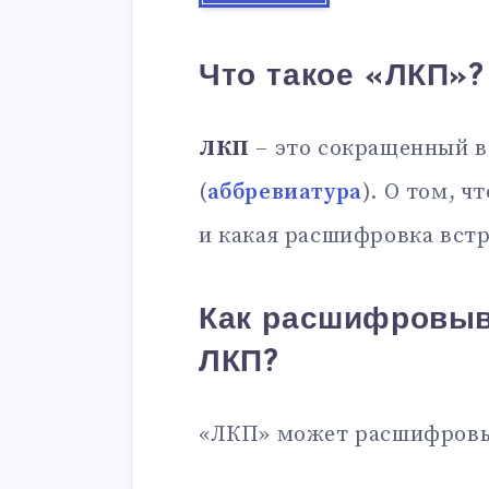
Что такое «ЛКП»?
ЛКП
– это сокращенный в
(
аббревиатура
). О том, ч
и какая расшифровка встр
Как расшифровыв
ЛКП?
«ЛКП» может расшифровы