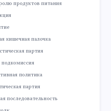
тролю продуктов питания
укция
ытие
ая кишечная палочка
стическая партия
я подкомиссия
ативная политика
тическая партия
ая последовательность
полк