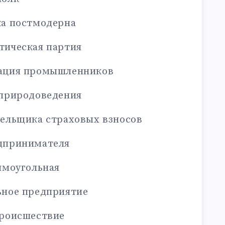
ка постмодерна
тическая партия
рация промышленников
 природоведения
тельщика страховых взносов
дпринимателя
ямоугольная
ьное предприятие
происшествие