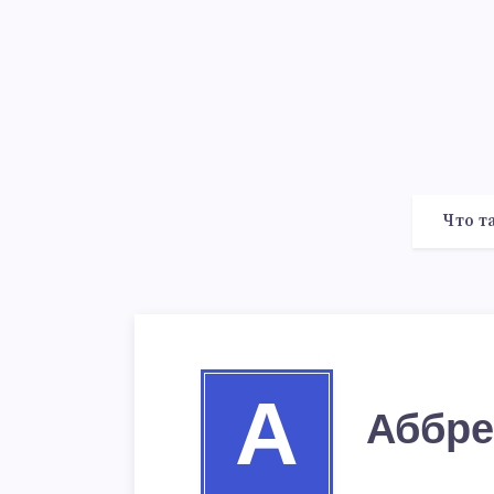
Что т
А
Аббре