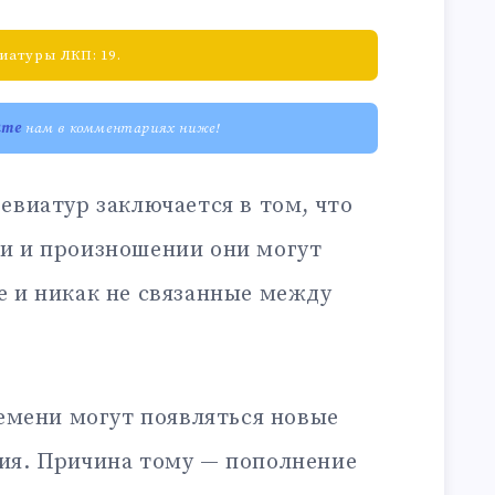
иатуры ЛКП: 19.
ите
нам в комментариях ниже!
евиатур заключается в том, что
и и произношении они могут
е и никак не связанные между
ремени могут появляться новые
ия. Причина тому — пополнение