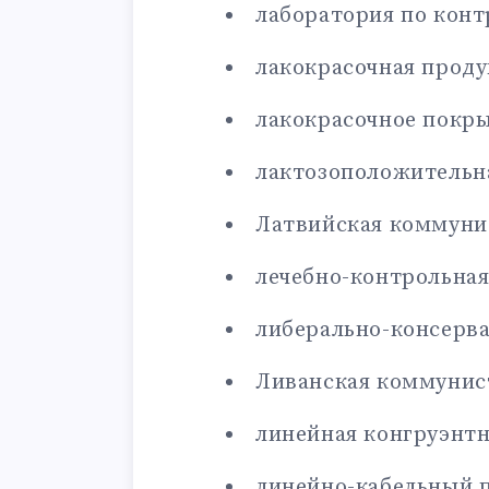
лаборатория по кон
лакокрасочная прод
лакокрасочное покр
лактозоположительн
Латвийская коммуни
лечебно-контрольна
либерально-консерв
Ливанская коммунис
линейная конгруэнтн
линейно-кабельный 