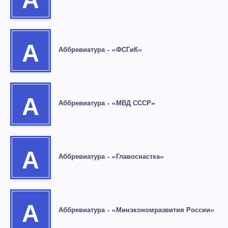
А
А
Аббревиатура – «ФСГиК»
А
Аббревиатура – «МВД СССР»
А
Аббревиатура – «Главоснастка»
А
Аббревиатура – «Минэкономразвития России»