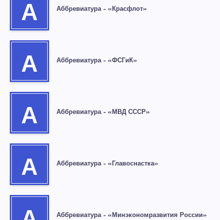
А
Аббревиатура – «Красфлот»
А
Аббревиатура – «ФСГиК»
А
Аббревиатура – «МВД СССР»
А
Аббревиатура – «Главоснастка»
Аббревиатура – «Минэкономразвития России»