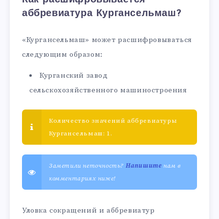
аббревиатура Кургансельмаш?
«Кургансельмаш» может расшифровываться
следующим образом:
Курганский завод
сельскохозяйственного машиностроения
Количество значений аббревиатуры
Кургансельмаш: 1.
Заметили неточность?
Напишите
нам в
комментариях ниже!
Уловка сокращений и аббревиатур