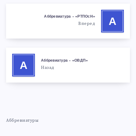
Аббревиатура – «РТПОсН»
А
Вперед
Аббревиатура – «ОВДП»
А
Назад
Аббревиатуры