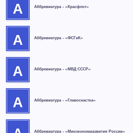
А
Аббревиатура – «Красфлот»
А
Аббревиатура – «ФСГиК»
А
Аббревиатура – «МВД СССР»
А
Аббревиатура – «Главоснастка»
Аббревиатура – «Минэкономразвития России»