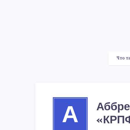
Что т
Аббре
А
«КРП