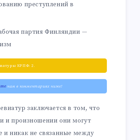
ованию преступлений в
абочая партия Финляндии —
лизм
иатуры КРПФ: 2.
ите
нам в комментариях ниже!
евиатур заключается в том, что
и и произношении они могут
е и никак не связанные между