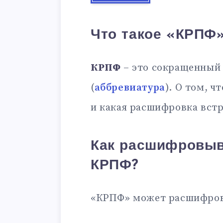
Что такое «КРПФ
КРПФ
– это сокращенный 
(
аббревиатура
). О том, ч
и какая расшифровка встр
Как расшифровыв
КРПФ?
«КРПФ» может расшифров