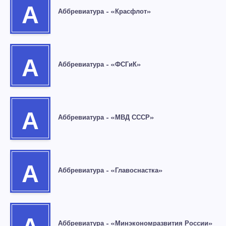
А
Аббревиатура – «Красфлот»
А
Аббревиатура – «ФСГиК»
А
Аббревиатура – «МВД СССР»
А
Аббревиатура – «Главоснастка»
Аббревиатура – «Минэкономразвития России»