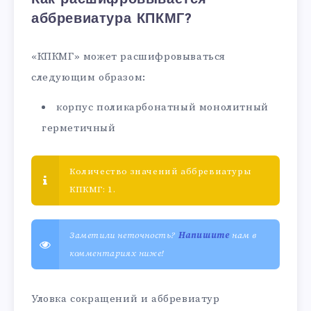
аббревиатура КПКМГ?
«КПКМГ» может расшифровываться
следующим образом:
корпус поликарбонатный монолитный
герметичный
Количество значений аббревиатуры
КПКМГ: 1.
Заметили неточность?
Напишите
нам в
комментариях ниже!
Уловка сокращений и аббревиатур