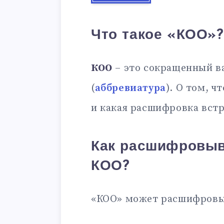
Что такое «КОО»?
КОО
– это сокращенный в
(
аббревиатура
). О том, ч
и какая расшифровка встр
Как расшифровыв
КОО?
«КОО» может расшифровы