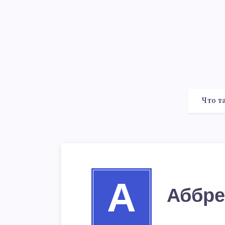
Что т
А
Аббре