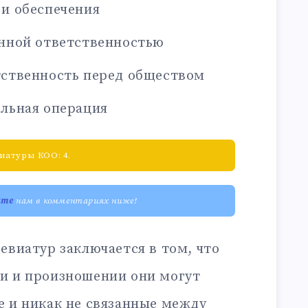
и обеспечения
енной ответственностью
тственность перед обществом
льная операция
иатуры КОО: 4.
ите
нам в комментариях ниже!
евиатур заключается в том, что
и и произношении они могут
е и никак не связанные между