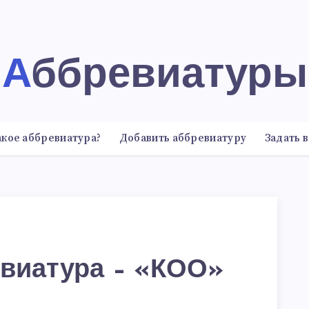
Аббревиатуры
акое аббревиатура?
Добавить аббревиатуру
Задать 
виатура – «КОО»