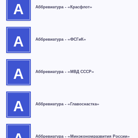
А
Аббревиатура – «Красфлот»
А
Аббревиатура – «ФСГиК»
А
Аббревиатура – «МВД СССР»
А
Аббревиатура – «Главоснастка»
Аббревиатура – «Минэкономразвития России»