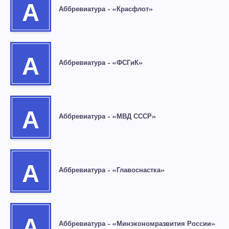
А
Аббревиатура – «Красфлот»
А
Аббревиатура – «ФСГиК»
А
Аббревиатура – «МВД СССР»
А
Аббревиатура – «Главоснастка»
Аббревиатура – «Минэкономразвития России»