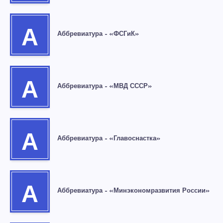
А
Аббревиатура – «ФСГиК»
А
Аббревиатура – «МВД СССР»
А
Аббревиатура – «Главоснастка»
А
Аббревиатура – «Минэкономразвития России»