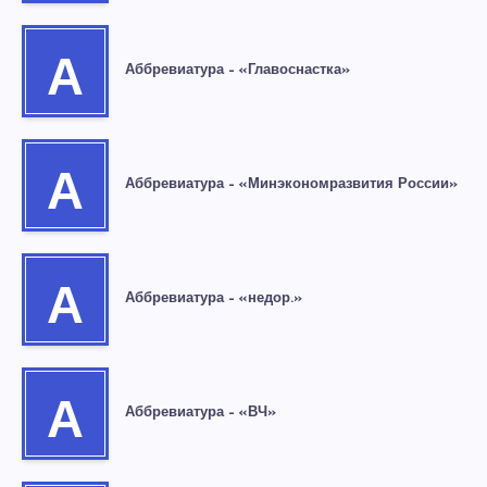
А
Аббревиатура – «Главоснастка»
А
Аббревиатура – «Минэкономразвития России»
А
Аббревиатура – «недор.»
А
Аббревиатура – «ВЧ»