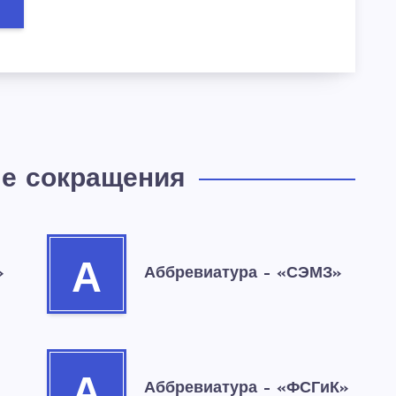
е сокращения
А
»
Аббревиатура – «СЭМЗ»
Аббревиатура – «ФСГиК»