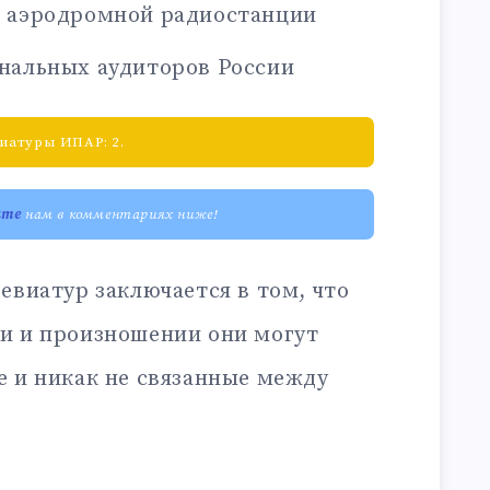
 аэродромной радиостанции
нальных аудиторов России
иатуры ИПАР: 2.
ите
нам в комментариях ниже!
евиатур заключается в том, что
и и произношении они могут
е и никак не связанные между