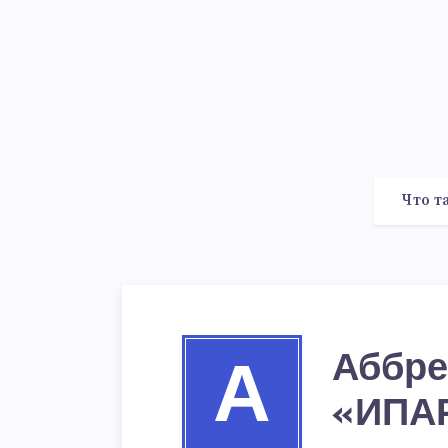
Что т
Аббре
А
«ИПА