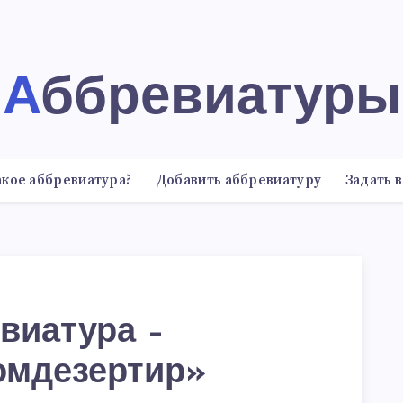
Аббревиатуры
акое аббревиатура?
Добавить аббревиатуру
Задать 
виатура –
омдезертир»