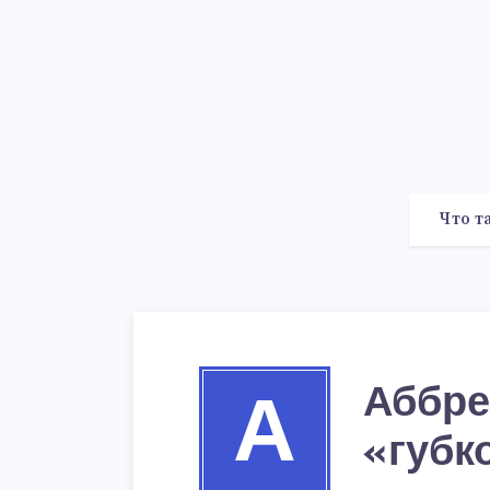
Что т
Аббре
А
«губк