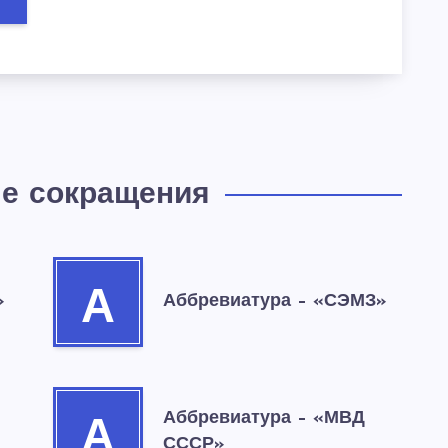
е сокращения
А
»
Аббревиатура – «СЭМЗ»
Аббревиатура – «МВД
А
СССР»