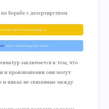
 по борьбе с дезертирством
иатуры губкомдезертир: 1.
ите
нам в комментариях ниже!
евиатур заключается в том, что
и и произношении они могут
е и никак не связанные между