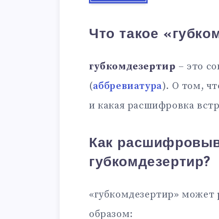
Что такое «губко
губкомдезертир
– это с
(
аббревиатура
). О том, ч
и какая расшифровка встр
Как расшифровыв
губкомдезертир?
«губкомдезертир» может
образом: