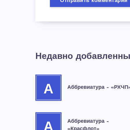
Недавно добавленны
А
Аббревиатура – «РХЧП
Аббревиатура –
А
«Красфлот»