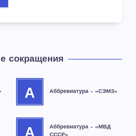
е сокращения
А
»
Аббревиатура – «СЭМЗ»
Аббревиатура – «МВД
А
СССР»