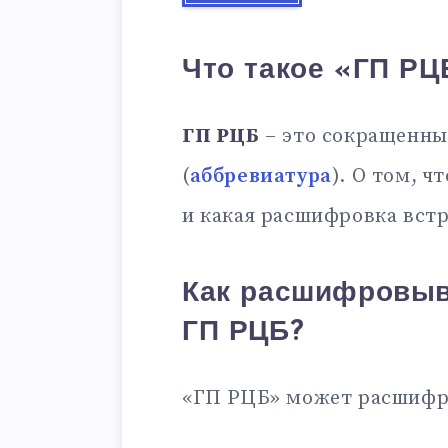
Что такое «ГП РЦ
ГП РЦБ
– это сокращенны
(
аббревиатура
). О том, ч
и какая расшифровка встр
Как расшифровыв
ГП РЦБ?
«ГП РЦБ» может расшифр