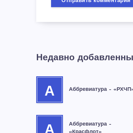
Недавно добавленны
А
Аббревиатура – «РХЧП
Аббревиатура –
А
«Красфлот»