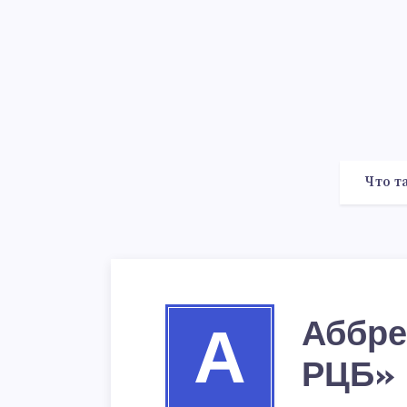
Что т
Аббре
А
РЦБ»