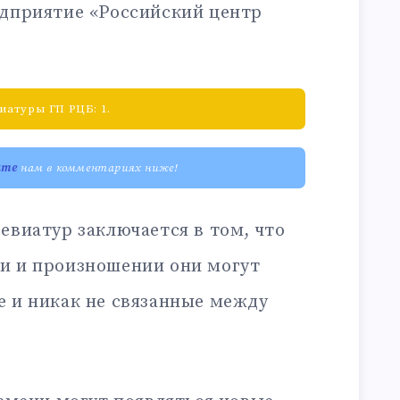
едприятие «Российский центр
атуры ГП РЦБ: 1.
ите
нам в комментариях ниже!
евиатур заключается в том, что
и и произношении они могут
е и никак не связанные между